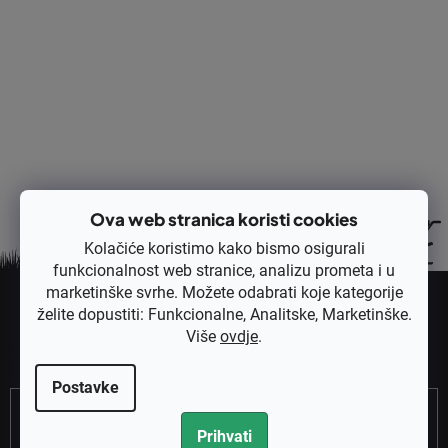
Opis
Rasprava
Ocjena
Ova web stranica koristi cookies
Kolačiće koristimo kako bismo osigurali
funkcionalnost web stranice, analizu prometa i u
P
marketinške svrhe. Možete odabrati koje kategorije
o
želite dopustiti: Funkcionalne, Analitske, Marketinške.
Pretplatite se na newsletter
d
Više
ovdje
.
Unesite svoju e-mail adresu i poslat ćemo vam informacije o novim
n
proizvodima u našoj e-trgovini.
o
Postavke
Email
ž
j
Prihvati