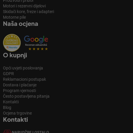
Proizvodi i pribor
Motori i rezervni dijelovi
Skidači kore, freze i adapteri
Motorne pile
Naša ocjena
O kupnji
Opći uvjeti poslovanja
GDPR
Reklamacioni postupak
Dostava i plaćanje
Program vjernosti
Često postavljena pitanja
Kontakti
Blog
Ocjena trgovine
Kontakti
NARUDŽBE I OSTALO