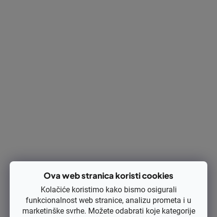
Dostupnost
Na zalihi
(1 kom)
Kod:
11211602051
€54,45
€43,56 bez PDV-a
Izračunaj cijenu:
DODAJ U KOŠARICU
Ispis
Pitaj
Opis
Rasprava
Ova web stranica koristi cookies
Kolačiće koristimo kako bismo osigurali
Ocjena
funkcionalnost web stranice, analizu prometa i u
marketinške svrhe. Možete odabrati koje kategorije