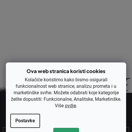
Opis
Rasprava
Ocjena
Ova web stranica koristi cookies
Kolačiće koristimo kako bismo osigurali
funkcionalnost web stranice, analizu prometa i u
marketinške svrhe. Možete odabrati koje kategorije
P
želite dopustiti: Funkcionalne, Analitske, Marketinške.
o
Više
ovdje
.
Pretplatite se na newsletter
d
Unesite svoju e-mail adresu i poslat ćemo vam informacije o novim
n
Postavke
proizvodima u našoj e-trgovini.
o
Email