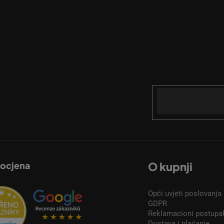
Email
acije o novim proizvodima u našoj e-trgovini.
 ocjena
O kupnji
Opći uvjeti poslovanja
GDPR
Reklamacioni postupa
Dostava i plaćanje