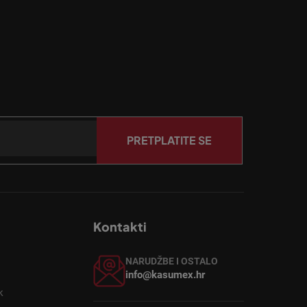
PRETPLATITE SE
Kontakti
NARUDŽBE I OSTALO
info@kasumex.hr
k