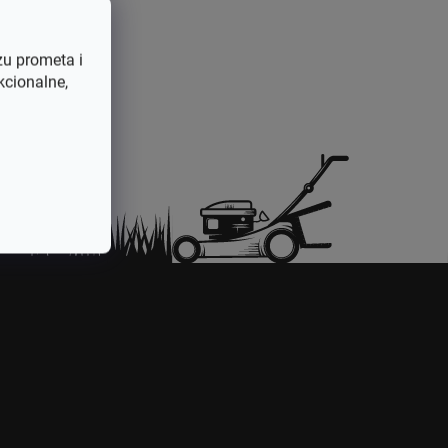
2990431042251
zu prometa i
kcionalne,