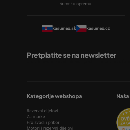
šumsku opremu.
e
kasumex.sk
kasumex.cz
Pretplatite se na newsletter
Unesite svoju e-mail adresu i poslat ćemo vam inform
Kategorije webshopa
Naša
Rezervni dijelovi
Za marke
Proizvodi i pribor
Motori i rezervni dijelovi