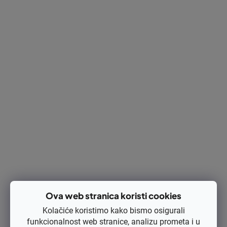
Zamjenjuje originalni broj: 40067102106, 40067102126
Dostupnost
Na zalihi
(>5 kom)
Kod:
KB-C5-2
€9,25
€7,40 bez PDV-a
Izračunaj cijenu:
DODAJ U KOŠARICU
Ispis
Pitaj
Opis
Ova web stranica koristi cookies
Rasprava
Kolačiće koristimo kako bismo osigurali
funkcionalnost web stranice, analizu prometa i u